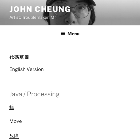
Skip
JOHN CHEUNG
to
Artist; Troublemaker; Mr.
content
Menu
代碼草圖
English Version
Java / Processing
鏡
Move
故障