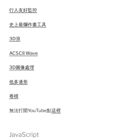
行人友好監控
史上最爛作畫工具
3D浪
ACSCII Wave
3D圖像處理
低多邊形
卷積
無法打開YouTube點
這裡
JavaScript