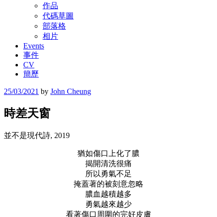
作品
代碼草圖
部落格
相片
Events
事件
CV
簡歷
Posted
25/03/2021
by
John Cheung
on
時差天窗
並不是現代詩, 2019
猶如傷口上化了膿
揭開清洗很痛
所以勇氣不足
掩蓋著的被刻意忽略
膿血越積越多
勇氣越來越少
看著傷口周圍的完好皮膚