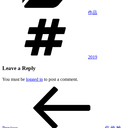
作品
Tags
2019
Leave a Reply
You must be
logged in
to post a comment.
Post
Previous
Post
navigation
Previous
你 他 她