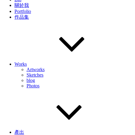
關於我
Portfolio
作品集
Works
Artworks
Sketches
blog
Photos
產出