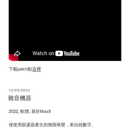
下載patch點
這裡
POSTED
12/04/2022
ON
雜音機器
2022, 軟體, 基於Max8
僅使用振盪器產生的無限噪聲，來自純數字。