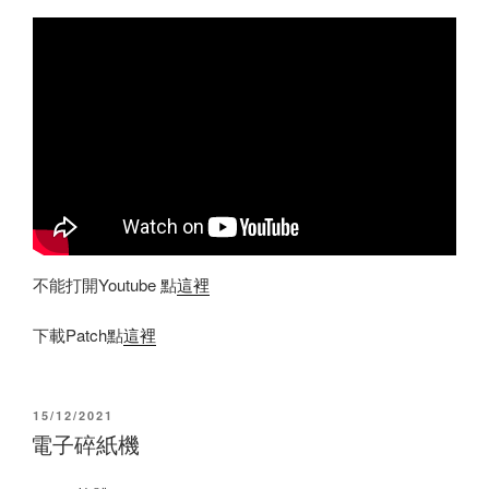
不能打開Youtube 點
這裡
下載Patch點
這裡
POSTED
15/12/2021
ON
電子碎紙機