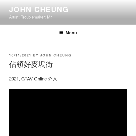
Skip
JOHN CHEUNG
to
Artist; Troublemaker; Mr.
content
Menu
POSTED
16/11/2021
BY
JOHN CHEUNG
ON
佔領好麥塢街
2021, GTAV Online 介入