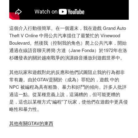
這個介入行動很簡單。在一個週末，我在遊戲 Grand Auto
Theft V Online 中用公共汽車擋住了最繁忙的 Vinewood
Boulevard。然後我（控制我的角色）爬上公共汽車，開始
通過在線語音聊天將簡·方達（Jane Fonda）於1972年在洛
杉磯發表的關於越南戰爭的演講錄音播放到遊戲世界中。
其他玩家和遊戲對此的反應和他們試圖阻止我的行為都非
常有趣。由於GTAV是關於（成為）罪犯的，遊戲 中的
NPC 被編程為具有粗魯、暴力和好鬥的傾向。許多人批評
過這一點。從某種意義上說，這滿糟的，但可能更糟的
是，這也以某種方式“編程”了玩家，使他們在遊戲中更具侵
略性和暴力性。
其他有關GTAV的東西