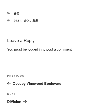
CATEGORIES
作品
TAGS
2021
,
介入
,
遊戲
Leave a Reply
You must be
logged in
to post a comment.
Post
Previous
PREVIOUS
navigation
Post
Occupy Vinewood Boulevard
Next
NEXT
Post
DiVision